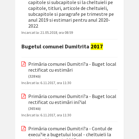
capitole si subcapitole si la cheltuieli pe
capitole, titluri, articole de cheltuieli,
subcapitole si paragrafe pe trimestre pe
anul 2019 si estimari pentru anul 2020-
2022
Incarcat la:
21.05.2018, ora 08:59
Bugetul comunei Dumitrita
2017
Primãria comunei Dumitri?a - Buget local
rectificat cu estimãri
(328 kb)
Incãrcat la:
6.11.2017, ora 11:30
Primãria comunei Dumitri?a - Buget local
rectificat cu estimãri ini?ial
(365 kb)
Incãrcat la:
6.11.2017, ora 11:30
Primãria comunei Dumitri?a - Contul de
execu?ie a bugetului local - cheltuieli la