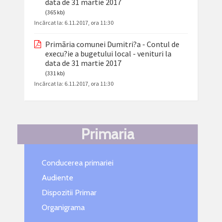
data de 31 martie 2017
(365 kb)
Incãrcat la:
6.11.2017, ora 11:30
Primãria comunei Dumitri?a - Contul de
execu?ie a bugetului local - venituri la
data de 31 martie 2017
(331 kb)
Incãrcat la:
6.11.2017, ora 11:30
Primaria
Conducerea primariei
Audiente
Dispozitii Primar
Organigrama