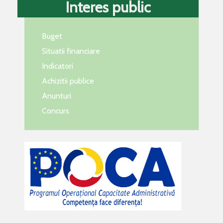
Interes public
Buget
Situatii financiare
Indicatori
Achizitii publice
Anunturi
Concurs