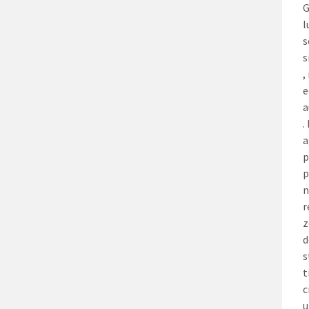
G
l
s
s
,
e
a
.
a
p
p
n
r
z
d
s
t
c
u