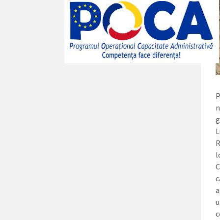
P
n
g
L
R
l
C
c
a
u
c