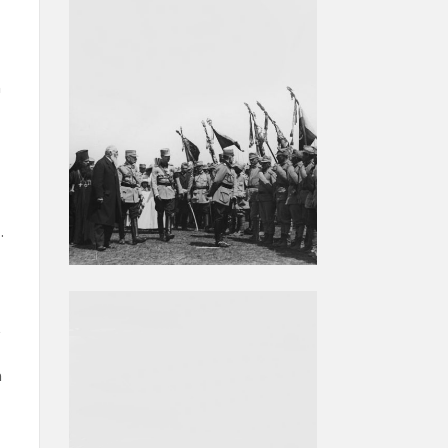
a
.
t
a
,