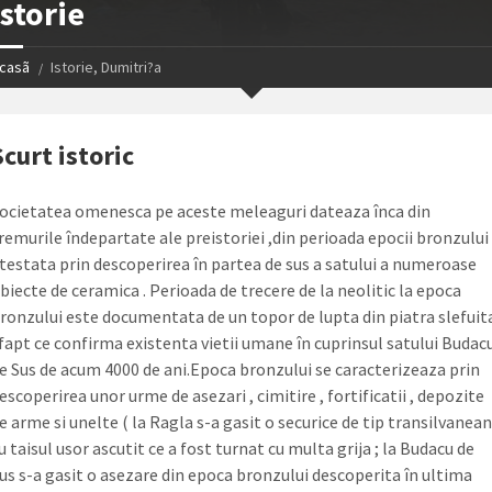
Istorie
casã
Istorie, Dumitri?a
Scurt istoric
ocietatea omenesca pe aceste meleaguri dateaza înca din
remurile îndepartate ale preistoriei ,din perioada epocii bronzului 
testata prin descoperirea în partea de sus a satului a numeroase
biecte de ceramica . Perioada de trecere de la neolitic la epoca
ronzului este documentata de un topor de lupta din piatra slefuit
 fapt ce confirma existenta vietii umane în cuprinsul satului Budac
e Sus de acum 4000 de ani.Epoca bronzului se caracterizeaza prin
escoperirea unor urme de asezari , cimitire , fortificatii , depozite
e arme si unelte ( la Ragla s-a gasit o securice de tip transilvanean
u taisul usor ascutit ce a fost turnat cu multa grija ; la Budacu de
us s-a gasit o asezare din epoca bronzului descoperita în ultima