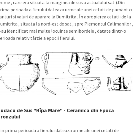
reme , care era situata la marginea de sus a actualului sat ).Din
rima perioada a fierului dateaza urme ale unei cetati de pamânt c
anturi si valuri de aparare la Dumitrita . În apropierea cetatii de la
umitrita , situata la nord-est de sat , spre Piemontul Calimanilor 
-au identificat mai multe locuinte semibordeie , datate dintr-o
erioada relativ târzie a epocii fierului.
udacu de Sus "Rîpa Mare" - Ceramica din Epoca
ronzului
in prima perioada a fierului dateaza urme ale unei cetati de