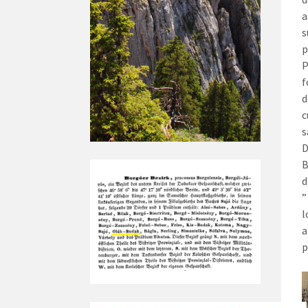
a
s
p
P
f
d
c
s
D
B
d
”
l
a
p