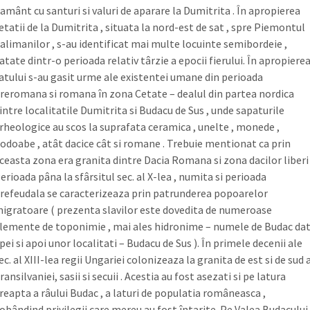
amânt cu santuri si valuri de aparare la Dumitrita . În apropierea
etatii de la Dumitrita , situata la nord-est de sat , spre Piemontul
alimanilor , s-au identificat mai multe locuinte semibordeie ,
atate dintr-o perioada relativ târzie a epocii fierului. În apropiere
atului s-au gasit urme ale existentei umane din perioada
reromana si romana în zona Cetate – dealul din partea nordica
intre localitatile Dumitrita si Budacu de Sus , unde sapaturile
rheologice au scos la suprafata ceramica , unelte , monede ,
odoabe , atât dacice cât si romane . Trebuie mentionat ca prin
ceasta zona era granita dintre Dacia Romana si zona dacilor liberi 
erioada pâna la sfârsitul sec. al X-lea , numita si perioada
refeudala se caracterizeaza prin patrunderea popoarelor
igratoare ( prezenta slavilor este dovedita de numeroase
lemente de toponimie , mai ales hidronime – numele de Budac da
pei si apoi unor localitati – Budacu de Sus ). În primele decenii ale
ec. al XIII-lea regii Ungariei colonizeaza la granita de est si de sud 
ransilvaniei, sasii si secuii . Acestia au fost asezati si pe latura
reapta a râului Budac , a laturi de populatia româneasca ,
obândind privilegii care mereu au fost întarite .Pe Valea Budacului 