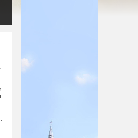
,
a
u
 ,