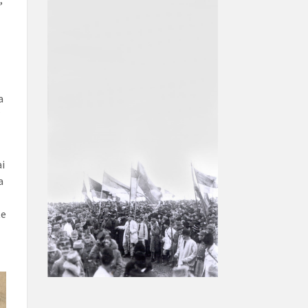
a
”
i
a
te