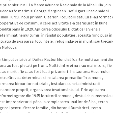
e prizonieri rusi . La Marea Adunare Nationala de la Alba Iulia , din
udac au fost trimisi George Marginean , seful garzii nationale si
ihail Turcu , noul primar . Ulterior , locuitorii satului si-au format 
ooperativa de consum , a carei activitate s-a desfasurat în bune
onditii pâna în 1929. Aplicarea odiosului Dictat de la Viena a
eterminat nemultumiri în rândul populatiei , aceasta fiind pusa în
ituatia de a-si parasi locuintele , refugiindu-se în munti sau trecân
n Moldova.
n timpul celui de al Doilea Razboi Mondial foarte multi oameni din
ona au fost plecati pe front. Multi dintre ei nu s-au mai întors , fie
a au murit , fie ca au fost luati prizonieri . Instaurarea Guvernului
etru Groza a determinat si instalarea primarilor în comune ,
ormarea birourilor notariale , instalarea unei administratii
inanciare proprii , organizarea învatamântului . Prin aplicarea
eformei agrare din 1945 locuitorii comunei , destul de numerosi au
ost împroprietariti pâna la completarea unui lot de 8 ha , teren
gricol pentru fiecare familie , din hotarul Dumitritei , teren