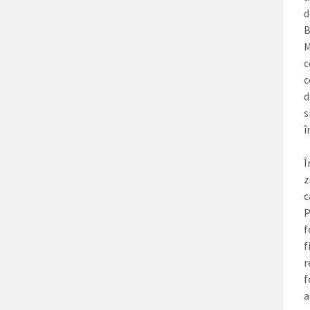
d
B
M
c
c
d
s
î
Î
z
c
P
f
f
r
f
a