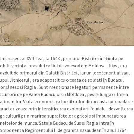
entru sec . al XVII-lea , la 1643 , primarul Bistritei înstiinta pe
obilii vecini ai orasului ca fiul de voievod din Moldova , Ilias , era
azduit de primarul din Galatii Bistritei , iar un locotenent al sau ,
upul Jitnicerul , era adapostit cu o ceata de soldati în Budacul
omânesc si Ragla . Sunt mentionate legaturi permanente între
ocuitorii de pe Valea Budacului cu Moldova , peste lunga culme a
alimanilor .Viata economica a locuitorilor din aceasta perioada se
aracterizeaza prin intensificarea exploatarii feudale , dezvoltarea
griculturii prin marirea suprafetelor agricole si îmbunatatirea
neltelor de munca. Satele Budacu de Sus si Ragla intra în
omponenta Regimentului II de granita nasaudean în anul 1764.