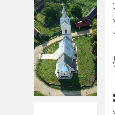
v
p
s
D
s
p
B
B
D