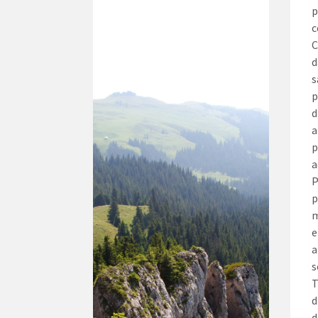
p
c
C
d
s
p
d
a
p
a
P
p
m
e
a
s
T
d
d