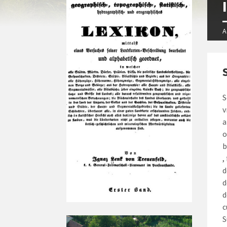
A
S
v
a
o
b
,
d
d
d
c
S