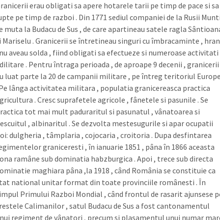
ranicerii erau obligati sa apere hotarele tarii pe timp de pace si sa
upte pe timp de razboi . Din 1771 sediul companiei de la Rusii Munt
e muta la Budacu de Sus , de care apartineau satele ragla Sântioan
i Mariselu . Granicerii se întretineau singuri cu îmbracaminte , hra
 nu aveau solda , fiind obligati sa efectueze si numeroase activitati
dilitare . Pentru întraga perioada , de aproape 9 decenii , granicerii
u luat parte la 20 de campanii militare , pe întreg teritoriul Europe
 Pe lânga activitatea militara , populatia granicereasca practica
gricultura . Cresc suprafetele agricole , fânetele si pasunile . Se
ractica tot mai mult paduraritul si pasunatul , vânatoarea si
escuitul , albinaritul . Se dezvolta mestesugurile si apar ocupatii
oi: dulgheria , tâmplaria , cojocaria , croitoria . Dupa desfintarea
egimentelor graniceresti , în ianuarie 1851 , pâna în 1866 aceasta
ona ramâne sub dominatia habzburgica . Apoi , trece sub directa
ominatie maghiara pâna ,la 1918 , când România se constituie ca
tat national unitar format din toate provinciile românesti . În
impul Primului Razboi Mondial , când frontul de rasarit ajunsese p
restele Calimanilor , satul Budacu de Sus a fost cantonamentul
nui regiment de vânatori , precum si plasamentul unui numar mar