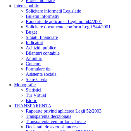
Proiect hotarare
Interes public
Solicitare informatii Legislatie
Buletin informativ
Rapoarte de aplicare a Legii nr. 544/2001
Solicitare documente conform Legii 544/2001
Buget
Situatii financiare
Indicatori
Achizitii publice
Bilanturi contabile
Anunturi
Concurs
Formulare tip
Asistenta sociala
Stare Civila
Monografie
Statistici
Tur Virtual
Istoric
TRANSPARENTA
Rapoarte privind aplicarea Legii 52/2003
Transparenta decizionala
Transparenta veniturilor salariale
Declaratii de avere si interese