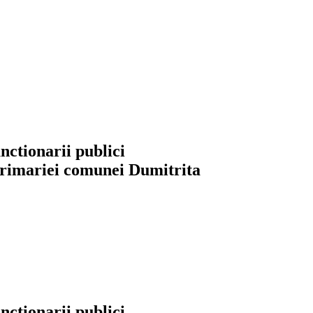
nctionarii publici
 primariei comunei Dumitrita
nctionarii publici