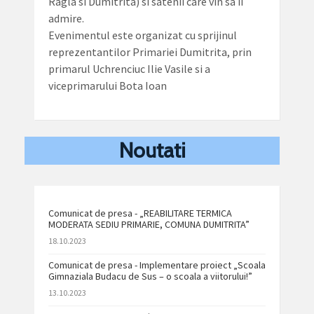
Ragla si Dumitrita) si satenii care vin sa îi
admire.
Evenimentul este organizat cu sprijinul
reprezentantilor Primariei Dumitrita, prin
primarul Uchrenciuc Ilie Vasile si a
viceprimarului Bota Ioan
Noutati
Comunicat de presa - „REABILITARE TERMICA
MODERATA SEDIU PRIMARIE, COMUNA DUMITRITA”
18.10.2023
Comunicat de presa - Implementare proiect „Scoala
Gimnaziala Budacu de Sus – o scoala a viitorului!”
13.10.2023