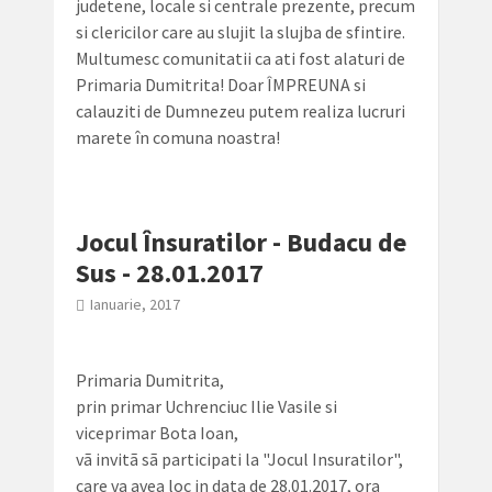
judetene, locale si centrale prezente, precum
si clericilor care au slujit la slujba de sfintire.
Multumesc comunitatii ca ati fost alaturi de
Primaria Dumitrita! Doar ÎMPREUNA si
calauziti de Dumnezeu putem realiza lucruri
marete în comuna noastra!
Jocul Însuratilor - Budacu de
Sus - 28.01.2017
Ianuarie, 2017
Primaria Dumitrita,
prin primar Uchrenciuc Ilie Vasile si
viceprimar Bota Ioan,
vã invitã sã participati la "Jocul Insuratilor",
care va avea loc in data de 28.01.2017, ora