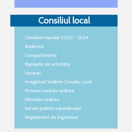
Consiliul local
Consilieri mandat 2020 - 2024
Audiente
Compartimente
Rapoarte de activitate
Hotarari
Inregistrari Sedinte Consiliu Local
Procese verbale sedinte
Minutele sedinte
Servicii publice subordonate
Regulament de organizare