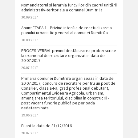
Nomenclatorul si ierarhia func?iilor din cadrul unitã?ii
administrativ-teritoriale a comunei Dumitri?a
30.09.2017
Anunt ETAPA 1 - Privind inten?ia de reactualizare a
planului urbanistic general al comunei Dumitri?a
18.08.2017
PROCES-VERBAL privind desfãsurarea probei scrise
la examenul de recrutare organizat in data de
20.07.2017
20.07.2017
Primãria comunei Dumitri?a organizeazã în data de
20.07.2017, concurs de recrutare pentru un post de
Consilier, clasa a-I-a, grad profesional debutant,
Compartimentul Eviden?a Agricola, urbanism,
amenajarea teritoriului, disciplina în construc?ii -
post vacant func?ie publicã pe perioada
nedeterminata.
19.06.2017
Bilant la data de 31/12/2016
28.02.2017