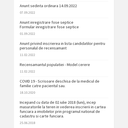
Anunt sedinta ordinara 14.09.2022
07.09.2022
Anunt inregistrare fose septice
Formular inregistrare fose septice
01.09.2022
Anunt privind inscrierea in lista candidatilor pentru
personalul de recensamant
11.02.2022
Recensamantul populatiei - Model cerere
11.02.2022
COVID 19 - Scrisoare deschisa de la medicul de
familie catre pacientul sau.
18.10.2020
Incepand cu data de 02 iulie 2018 (luni), incep
masuratorile la teren in vederea inscrierii in cartea
funciara a imobilelor prin programul national de
cadastru si carte funciara.
25.06.2018