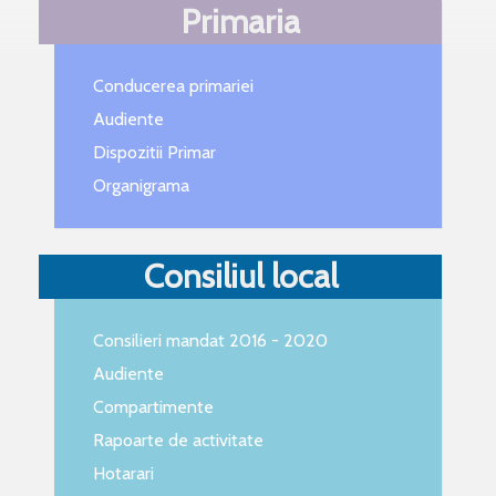
Primaria
Conducerea primariei
Audiente
Dispozitii Primar
Organigrama
Consiliul local
Consilieri mandat 2016 - 2020
Audiente
Compartimente
Rapoarte de activitate
Hotarari