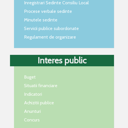
Inregistrari Sedinte Consiliu Local
Procese verbale sedinte
Minutele sedinte
Servicii publice subordonate
Regulament de organizare
Interes public
Buget
Situatii financiare
Indicatori
Achizitii publice
Anunturi
Concurs