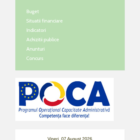
Buget
Situatii financiare
Indicatori
Achizitii publice
Anunturi
Concurs
Vineri, 07 August 2026