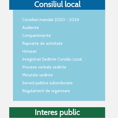
Consiliul local
Consilieri mandat 2020 - 2024
Audiente
Compartimente
Rapoarte de activitate
Hotarari
Inregistrari Sedinte Consiliu Local
Procese verbale sedinte
Minutele sedinte
Servicii publice subordonate
Regulament de organizare
Interes public